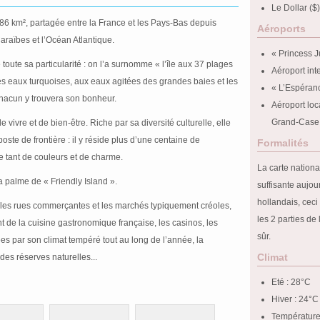
Le Dollar ($)
e 86 km², partagée entre la France et les Pays-Bas depuis
Aéroports
Caraïbes et l’Océan Atlantique.
« Princess J
toute sa particularité : on l’a surnomme « l’île aux 37 plages
Aéroport int
ses eaux turquoises, aux eaux agitées des grandes baies et les
« L’Espéran
chacun y trouvera son bonheur.
Aéroport loca
Grand-Case
 vivre et de bien-être. Riche par sa diversité culturelle, elle
oste de frontière : il y réside plus d’une centaine de
Formalités
nne tant de couleurs et de charme.
La carte national
a palme de « Friendly Island ».
suffisante aujo
hollandais, cec
 : les rues commerçantes et les marchés typiquement créoles,
les 2 parties de
nt de la cuisine gastronomique française, les casinos, les
sûr.
sées par son climat tempéré tout au long de l’année, la
Climat
des réserves naturelles...
Eté : 28°C
Hiver : 24°C
Température 