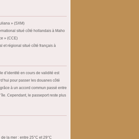
uliana » (SXM)
ernational situé côté hollandais à Maho
ce » (CCE)
l et régional situé côté français à
e d’identité en cours de validité est
urd’hui pour passer les douanes côté
i grâce à un accord commun passé entre
 l’île. Cependant, le passeport reste plus
de la mer : entre 25°C et 29°C