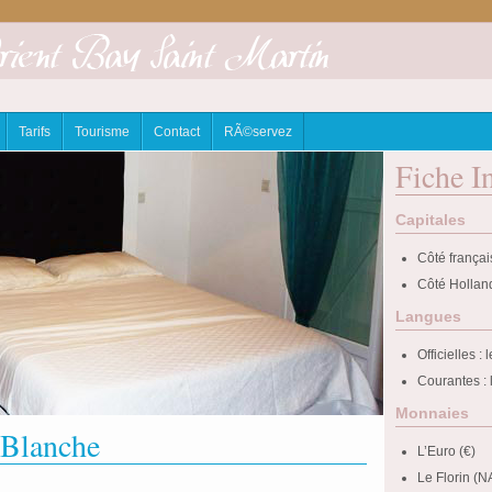
Tarifs
Tourisme
Contact
RÃ©servez
Fiche I
Capitales
Côté françai
Côté Holland
Langues
Officielles : 
Courantes : l
Monnaies
 Blanche
L’Euro (€)
Le Florin (N