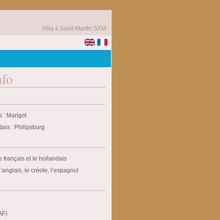
Villa à Saint Martin SXM.
nfo
s : Marigot
ais : Philipsburg
le français et le hollandais
’anglais, le créole, l’espagnol
AF)